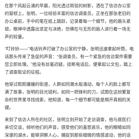
在那个风起云涌的早晨，阳光透过斑驳的树影，洒在了信访办公室
的窗棂上，张明，一位经验丰富的信访调查员，正坐在那张老旧的
办公桌前，手中的笔在纸上跳跃，记录着每一个细节，他的眉头紧
锁，眼神中透露出坚定与决绝，仿佛在与无形的敌人进行着一场无
声的较量。
“叮铃铃——”电话铃声打破了办公室的宁静，张明迅速拿起听筒，电
话那头传来了急促的声音：“张调查员，有一个紧急的信访案件需要
您立即处理。”他没有丝毫迟疑，挂断电话后，便拿起公文包，踏上
了调查取证的征程。
他穿过熙熙攘攘的街道，人群如同潮水般涌动，每个人的脸上都写
满了故事，张明的目光锐利，如同一把锋利的刀，试图在这纷繁复
杂的世界里寻找线索，他知道，每一个细节都可能是揭开真相的关
键。
来到了信访人所在的社区，张明立刻开始了走访调查，他与居民们
亲切交谈，倾听他们的声音，感受他们的喜怒哀乐，他的眼睛如同
深邃的湖水，能够洞察人心，捕捉到那些细微的情感波动，他的话