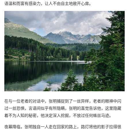
语温和而富有感染力，让人不由自主地敞开心扉。
在与一位老者的对话中，张明捕捉到了一丝异样，老者的眼神中闪
过一丝恐惧，言语间似乎有所隐瞒，张明的直觉告诉他，这里隐藏
着不为人知的秘密，他决定深入挖掘，不放过任何蛛丝马迹。
夜幕降临，张明独自一人走在回家的路上，路灯将他的影子拉得很