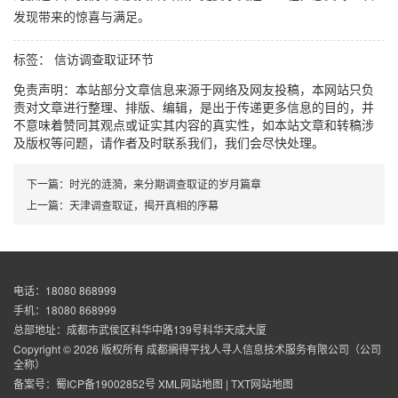
发现带来的惊喜与满足。
标签：
信访调查取证环节
免责声明：本站部分文章信息来源于网络及网友投稿，本网站只负
责对文章进行整理、排版、编辑，是出于传递更多信息的目的，并
不意味着赞同其观点或证实其内容的真实性，如本站文章和转稿涉
及版权等问题，请作者及时联系我们，我们会尽快处理。
下一篇：
时光的涟漪，来分期调查取证的岁月篇章
上一篇：
天津调查取证，揭开真相的序幕
电话：18080 868999
手机：18080 868999
总部地址：成都市武侯区科华中路139号科华天成大厦
Copyright © 2026 版权所有 成都搁得平找人寻人信息技术服务有限公司（公司
全称）
备案号：
蜀ICP备19002852号
XML网站地图
|
TXT网站地图