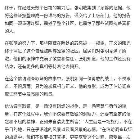
终于，在经过无数个日夜的努力后，张明收集到了足够的证据，他
将这些证据整理成一份详尽的报告，递交给了上级部门，他的报告
如同一颗重磅炸弹，震撼了整个社区，也震惊了那些试图掩盖真相
的人。
在张明的努力下，那些隐藏在暗处的罪恶被一一揭露，正义的曙光
终于照进了这个曾经被阴霾笼罩的社区，居民们对张明充满了感
激，他们的眼神中充满了敬意和信任，张明知道，他的工作还没有
结束，还有更多的真相等待着他去揭开。
在这个信访调查取证的故事中，张明如同一位勇敢的战士，不畏艰
难，不惧风雨，只为追求真相与正义，他的身影，成为了信访调查
取证环节中最亮丽的风景。
信访调查取证，是一场没有硝烟的战争，是一场智慧与勇气的较
量，在这个过程中，我们不仅要有敏锐的洞察力，还要有坚定的信
念和不屈的精神，正如朱自清先生所言：“人生就是一场旅行，不在
乎目的地，只在乎沿途的风景以及看风景的心情。”在信访调查取证
的旅途中，我们不仅要揭开真相，更要享受这个过程，感受每一次