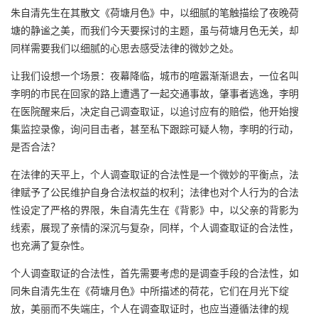
朱自清先生在其散文《荷塘月色》中，以细腻的笔触描绘了夜晚荷
塘的静谧之美，而我们今天要探讨的主题，虽与荷塘月色无关，却
同样需要我们以细腻的心思去感受法律的微妙之处。
让我们设想一个场景：夜幕降临，城市的喧嚣渐渐退去，一位名叫
李明的市民在回家的路上遭遇了一起交通事故，肇事者逃逸，李明
在医院醒来后，决定自己调查取证，以追讨应有的赔偿，他开始搜
集监控录像，询问目击者，甚至私下跟踪可疑人物，李明的行动，
是否合法？
在法律的天平上，个人调查取证的合法性是一个微妙的平衡点，法
律赋予了公民维护自身合法权益的权利；法律也对个人行为的合法
性设定了严格的界限，朱自清先生在《背影》中，以父亲的背影为
线索，展现了亲情的深沉与复杂，同样，个人调查取证的合法性，
也充满了复杂性。
个人调查取证的合法性，首先需要考虑的是调查手段的合法性，如
同朱自清先生在《荷塘月色》中所描述的荷花，它们在月光下绽
放，美丽而不失端庄，个人在调查取证时，也应当遵循法律的规