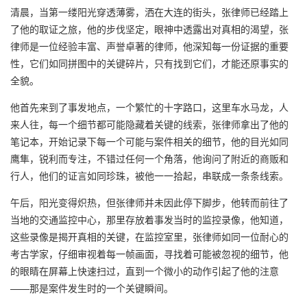
清晨，当第一缕阳光穿透薄雾，洒在大连的街头，张律师已经踏上
了他的取证之旅，他的步伐坚定，眼神中透露出对真相的渴望，张
律师是一位经验丰富、声誉卓著的律师，他深知每一份证据的重要
性，它们如同拼图中的关键碎片，只有找到它们，才能还原事实的
全貌。
他首先来到了事发地点，一个繁忙的十字路口，这里车水马龙，人
来人往，每一个细节都可能隐藏着关键的线索，张律师拿出了他的
笔记本，开始记录下每一个可能与案件相关的细节，他的目光如同
鹰隼，锐利而专注，不错过任何一个角落，他询问了附近的商贩和
行人，他们的证言如同珍珠，被他一一拾起，串联成一条条线索。
午后，阳光变得炽热，但张律师并未因此停下脚步，他转而前往了
当地的交通监控中心，那里存放着事发当时的监控录像，他知道，
这些录像是揭开真相的关键，在监控室里，张律师如同一位耐心的
考古学家，仔细审视着每一帧画面，寻找着可能被忽视的细节，他
的眼睛在屏幕上快速扫过，直到一个微小的动作引起了他的注意
——那是案件发生时的一个关键瞬间。