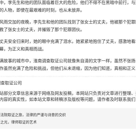
中，李先生和他的团队面临着巨大的危险，他们不得不在黑暗中前行，与
的人物，即使在最艰难的时刻，也从未放弃。
风雨交加的夜晚，李先生和他的团队找到了张女士的丈夫，他被那个犯罪
救了张女士的丈夫，并摧毁了那个犯罪团伙。
丈夫安全归来时，她的眼中充满了泪水，她紧紧地抱住了丈夫，感激地看
幕，为正义和真相而战。
满故事的城市中，淮南调查取证公司就像朱自清的文字一样，虽然不张扬
作虽然充满了危险和挑战，但他们从未退缩，因为他们知道，真相和正义
调查取证公司
站部分文章信息来源于网络及网友投稿，本网站只负责对文章进行整理、
内容的真实性，如本站文章和转稿涉及版权等问题，请作者及时联系我们
索法院取证之旅，法律的严谨与诗意的交织
商之光，律师取证的艺术