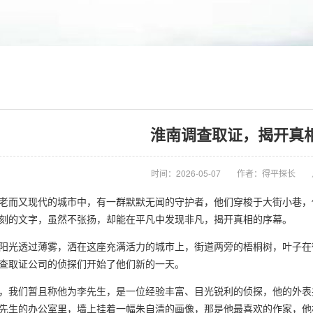
淮南调查取证，揭开真
时间：2026-05-07
作者：得平探长
老而又现代的城市中，有一群默默无闻的守护者，他们穿梭于大街小巷，
刻的文字，虽然不张扬，却能在平凡中发现非凡，揭开真相的序幕。
阳光透过薄雾，洒在这座充满活力的城市上，街道两旁的梧桐树，叶子在
查取证公司的侦探们开始了他们新的一天。
，我们暂且称他为李先生，是一位经验丰富、目光锐利的侦探，他的外表
先生的办公室里，墙上挂着一幅朱自清的画像，那是他最喜欢的作家，他