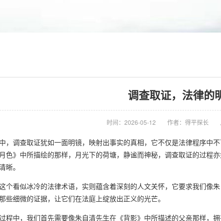
调查取证，法律的
时间：2026-05-12
作者：得平探长
中，调查取证犹如一面明镜，映射出事实的真相，它不仅是法律程序中不
月色》中所描绘的那样，月光下的荷塘，静谧而神秘，调查取证的过程亦
清晰。
这个看似冰冷的法律术语，实则蕴含着深刻的人文关怀，它要求我们像朱
那些细微的证据，让它们在法庭上绽放出正义的光芒。
过程中，我们首先需要像朱自清先生在《背影》中所描述的父亲那样，拥