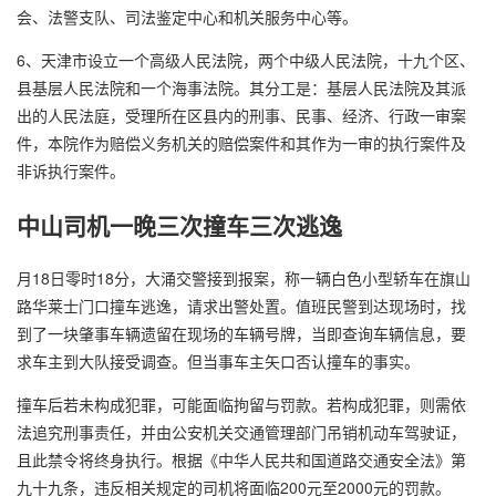
会、法警支队、司法鉴定中心和机关服务中心等。
6、天津市设立一个高级人民法院，两个中级人民法院，十九个区、
县基层人民法院和一个海事法院。其分工是：基层人民法院及其派
出的人民法庭，受理所在区县内的刑事、民事、经济、行政一审案
件，本院作为赔偿义务机关的赔偿案件和其作为一审的执行案件及
非诉执行案件。
中山司机一晚三次撞车三次逃逸
月18日零时18分，大涌交警接到报案，称一辆白色小型轿车在旗山
路华莱士门口撞车逃逸，请求出警处置。值班民警到达现场时，找
到了一块肇事车辆遗留在现场的车辆号牌，当即查询车辆信息，要
求车主到大队接受调查。但当事车主矢口否认撞车的事实。
撞车后若未构成犯罪，可能面临拘留与罚款。若构成犯罪，则需依
法追究刑事责任，并由公安机关交通管理部门吊销机动车驾驶证，
且此禁令将终身执行。根据《中华人民共和国道路交通安全法》第
九十九条，违反相关规定的司机将面临200元至2000元的罚款。