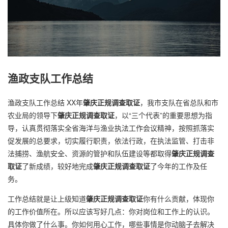
渔政支队工作总结
渔政支队工作总结 XX年
肇庆正规调查取证
，我市支队在省总队和市
农业局的领导下
肇庆正规调查取证
，以“三个代表”的重要思想为指
导，认真贯彻落实全省海洋与渔业执法工作会议精神，按照抓落实
促发展的总要求，切实履行职责，依法行政，在执法监管、打击非
法捕捞、渔航安全、资源的管护和队伍建设等都取得
肇庆正规调查
取证
了新成绩，较好地完成
肇庆正规调查取证
了今年的工作及任
务。
工作总结就是让上级知道
肇庆正规调查取证
你有什么贡献，体现你
的工作价值所在。所以应该写好几点：你对岗位和工作上的认识。
具体你做了什么事。你如何用心工作，哪些事情是你动脑子去解决