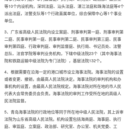
等10个内设机构，深圳法庭、汕头法庭、湛江法庭和珠海法庭等4个
派出法庭，法警支队等1个行政直属单位，综合保障中心等1个事业
单位。
3、广东省高级人民法院内设立案庭、刑事审判第一庭、刑事审判第
二庭、民事审判第一庭、民事审判第二庭、民事审判第三庭、民事
审判第四庭、行政审判庭、审判监督庭、执行局、书记员处、法警
总队、法官学院等审判业务机构，下辖中级法院23个（其中海事法
院和铁路运输中级法院为专门法院），基层法院132个。
4、根据需要在沿海一定的港口城市设立海事法院。海事法院的设置
或者变更、撤销，由最高人民法院决定。海事法院的审判机构和办
事机构的设置，由最高人民法院规定。海事法院对所在地的市人民
代表大会常务委员会负责。海事法院的审判工作受所在地的高级人
民法院监督。
5、青岛海事法院的行政地位等同于所在地中级人民法院，其上诉审
法院为山东省高级人民法院。机构设置包括海商庭、海事庭、执行
庭、审监庭、立案庭、政治部、研究室、办公室、机关党委、工