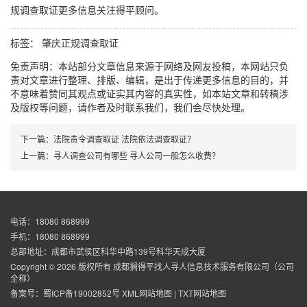
规调查取证更多信息关注得平顾问。
标签：
肇庆正规调查取证
免责声明：本站部分文章信息来源于网络及网友投稿，本网站只负
责对文章进行整理、排版、编辑，是出于传递更多信息的目的，并
不意味着赞同其观点或证实其内容的真实性，如本站文章和转稿涉
及版权等问题，请作者及时联系我们，我们会尽快处理。
下一篇：
法院责令调查取证 法院依法调查取证？
上一篇：
寻人调查公司有哪些 寻人公司一般怎么收费？
电话：18080 868999
手机：18080 868999
总部地址：成都市武侯区科华中路139号科华天成大厦
Copyright © 2026 版权所有 成都搁得平找人寻人信息技术服务有限公司（公司
全称）
备案号：
蜀ICP备19002852号
XML网站地图
|
TXT网站地图