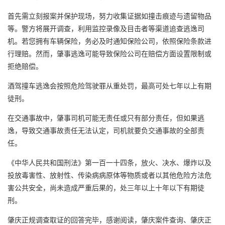
首先需立刻报案并保护现场，努力收集证据如撞击痕迹与遗留物品
等。警方将展开调查，利用监控录像及目击者等渠道追查逃逸司
机。若您拥有车辆保险，务必及时通知保险公司，依照保险条款进
行理赔。然而，肇事逃逸可能导致保险公司在赔偿方面设置限制或
拒绝赔偿。
酒驾撞车逃逸会按照危险驾驶罪从重处罚，最高可处七年以上有期
徒刑。
在交通事故中，肇事司机可能无责任或只有部分责任，但如果逃
逸，导致交通事故责任无法认定，司机就要负交通事故的全部责
任。
《中华人民共和国刑法》第一百一十四条，放火、决水、爆炸以及
投放毒害性、放射性、传染病病原体等物质或者以其他危险方法危
害公共安全，尚未造成严重后果的，处三年以上十年以下有期徒
刑。
肇庆正规调查取证的回答完毕，感谢阅读，肇庆案件查询、肇庆正