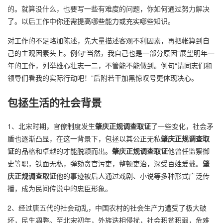
的。就算没什么，也要写一些有难度的问题，你如何通过努力解决
了。以后工作中你还需提高哪些能力或充实哪些知识。
对工作的不足略加陈述，先大量描述客观不利因素，再把帐算到自
己的主观因素头上。例句“当然，我自己也是一部分原因”展望明年一
年的工作，列举雄心壮志一二，不管能不能做到。例句“请同志们和
领导们看我的实际行动吧！”后附若干加黑惊叹号更体现决心。
包拯生活的社会背景
1、北宋时期，官僚制度发生
肇庆正规调查取证
了一些变化，社会矛
盾也逐渐凸显，在这一背景下，包拯以其公正无私
肇庆正规调查取
证
的品格和卓越的才能脱颖而出。
肇庆正规调查取证
他曾任监察御
史等职，铁面无私，弹劾贪官污吏，整顿吏治，深受百姓爱戴。
肇
庆正规调查取证
他的事迹被后人通过戏剧、小说等多种形式广泛传
播，成为民间传说中的忠臣形象。
2、经过唐五代的社会动乱，中国农村的社会生产力遭受了极大破
坏，民生凋弊。至北宋初年，外族迭相侵扰，社会积贫积弱，危难