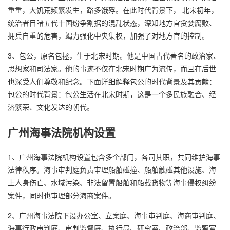
重重，大饥荒频繁发生，路多饿殍。在此时代背景下， 北宋初年，
统治者目睹五代十国纷争割据的混乱状态，深知地方官贪婪腐败、
拥兵自重的危害，竭力强化中央集权，加强了对地方官的控制。
3、包公，原名包拯，生于北宋时期。他是中国古代著名的政治家、
思想家和司法家。他的事迹不仅在北宋时期广为流传，而且在后世
也深受人们尊敬和纪念。下面详细解释包公的时代背景及其贡献：
包公的时代背景：包公生活在北宋时期，这是一个多民族融合、经
济繁荣、文化发达的朝代。
广州海事法院机构设置
1、广州海事法院机构设置包含多个部门，各司其职，共同维护海事
法律秩序。海事审判庭负责审理船舶碰撞、船舶触碰其他设施、海
上人身伤亡、水域污染、非法留置船舶和船载货物等海事侵权纠纷
案件，同时也审理部分海商案件。
2、广州海事法院下设办公室、立案庭、海事审判庭、海商审判庭、
海事行政审判庭、审判监督庭、执行局、研究室、政治部、监察室