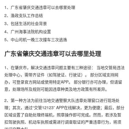
1、
广东省肇庆交通违章可以去哪里处理
2、
渔政支队工作总结
3、
包拯生活的社会背景
4、
广州海事法院机构设置
5、
中山司机一晚三次撞车三次逃逸
广东省肇庆交通违章可以去哪里处理
1、在肇庆市，解决交通违章问题主要有三种途径： 当地交管局违法
处理中心，需带齐证件（如驾驶证、行驶证）。 部分区域支持网
办，可登录官方网站或使用特定APP。 部分银行亦可办理，但请留
意，处理场所及规则可能因违章种类及地方政策有所差异。
2、第一种方法为前往当地交通警察大队违章处理窗口进行现场处
理；其次，通过“交管12123” APP在线解决，更为便捷；最后，部分
区域设置了自助处理终端机，照章操作即可完成。然而，若涉及暂
扣驾驶执照、机动车执照或需进行调查取证的严重违章行为，将须
访问交警大队。