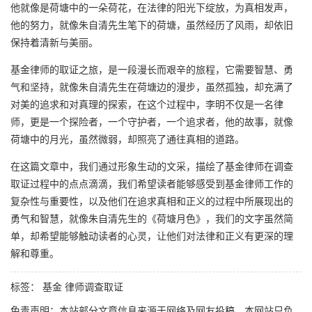
他就像是荷塘中的一朵荷花，在法律的阳光下绽放，为真相发声，
他的努力，就像朱自清先生笔下的荷塘，虽然经历了风雨，却依旧
保持着清新与美丽。
基金律师的取证之旅，是一段漫长而艰辛的旅程，它需要智慧、勇
气和坚持，就像朱自清先生在荷塘边的漫步，虽然孤独，却充满了
对美的追求和对真理的探索，在这个过程中，李明不仅是一名律
师，更是一个探险者，一个守护者，一个追求者，他的故事，就像
荷塘中的月光，虽然微弱，却照亮了通往真相的道路。
在这篇文章中，我们通过形象生动的文采，描绘了基金律师在调查
取证过程中的点点滴滴，我们希望读者能够感受到基金律师工作的
复杂性与重要性，以及他们在追求真相和正义的过程中所展现出的
勇气和智慧，就像朱自清先生的《荷塘月色》，我们的文字虽然简
单，却希望能够触动读者的心灵，让他们对法律和正义有更深的理
解和尊重。
标签：
基金 律师调查取证
免责声明：本站部分文章信息来源于网络及网友投稿，本网站只负