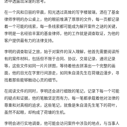
述中透露出深邃的思考。
在一个风和日丽的早晨，阳光透过高耸的写字楼玻璃，洒在了基金
律师李明的办公桌上，他的眼前堆满了厚厚的文件，每一页都记录
着一个可能的线索，每一条线索都可能成为解开案件之谜的关键，
李明是一名经验丰富的基金律师，他的工作就是调查取证，为他的
客户提供最有力的法律支持。
李明的调查取证之旅，始于对案件的深入理解，他首先需要阅读所
有的案件材料，包括但不限于合同、协议、交易记录、通讯记录
等，这些文件如同一片片拼图，等待着他去拼凑出一个完整的画
面，他的目光在字里行间游走，如同朱自清先生在荷塘边漫步，寻
找着那些能够触动心灵的细节。
在阅读文件的同时，李明还会进行细致的笔记，记录下每一个可能
的疑点和证据，他的笔触坚定而有力，每一笔都承载着他对法律的
尊重和对真相的追求，这些笔记，就像是朱自清先生笔下的荷叶，
虽然不起眼，却构成了荷塘的生机。
李明会进行实地调查，他可能会访问案件中涉及的地点，与当事人