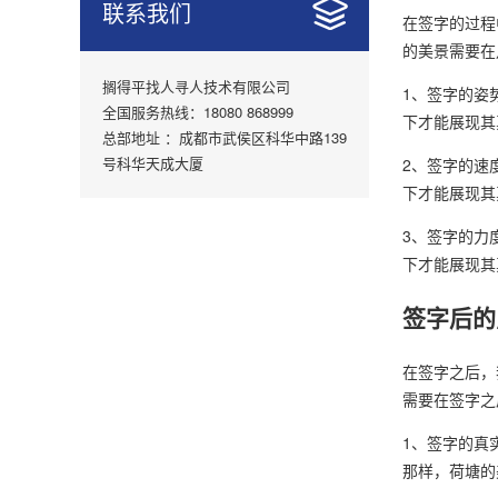
联系我们
在签字的过程
的美景需要在
搁得平找人寻人技术有限公司
1、签字的姿
全国服务热线：18080 868999
下才能展现其
总部地址 ：成都市武侯区科华中路139
号科华天成大厦
2、签字的速
下才能展现其
3、签字的力
下才能展现其
签字后的
在签字之后，
需要在签字之
1、签字的真
那样，荷塘的