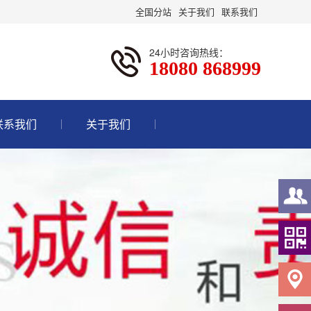
全国分站
关于我们
联系我们
24小时咨询热线：
18080 868999
联系我们
关于我们