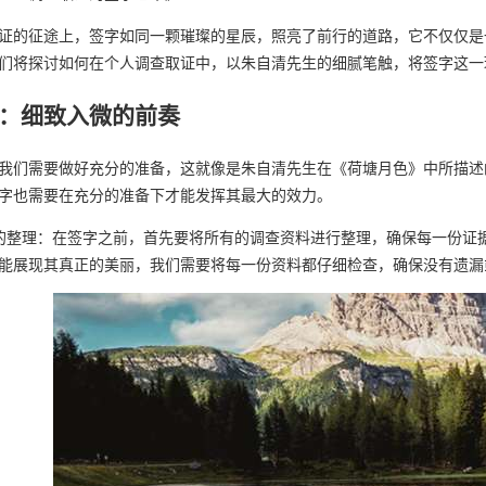
证的征途上，签字如同一颗璀璨的星辰，照亮了前行的道路，它不仅仅是
们将探讨如何在个人调查取证中，以朱自清先生的细腻笔触，将签字这一
：细致入微的前奏
我们需要做好充分的准备，这就像是朱自清先生在《荷塘月色》中所描述
字也需要在充分的准备下才能发挥其最大的效力。
的整理：在签字之前，首先要将所有的调查资料进行整理，确保每一份证
能展现其真正的美丽，我们需要将每一份资料都仔细检查，确保没有遗漏