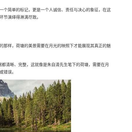
一个简单的标记，更是一个人诚信、责任与决心的象征，在这
环节演绎得淋漓尽致。
的那样，荷塘的美景需要在月光的映照下才能展现其真正的魅
据都清晰、完整，这就像是朱自清先生笔下的荷塘，需要在月
或错误。