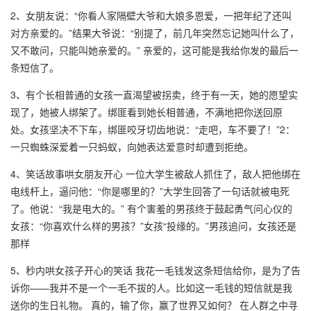
2、女朋友说：“你看人家隔壁大爷和大娘多恩爱，一把年纪了还叫
对方亲爱的。”结果大爷说：“别提了，前几年突然忘记她叫什么了，
又不敢问，只能叫她亲爱的。” 亲爱的，这可能是我给你发的最后一
条短信了。
3、有个长相普通的女孩一直渴望被拐卖，终于有一天，她的愿望实
现了，她被人绑架了。绑匪看到她长相普通，不满地把你送回原
处。女孩坚决不下车，绑匪咬牙切齿地说：“走吧，车不要了！”2：
一只蜘蛛深爱着一只蚂蚁，向她表达爱意时却遭到拒绝。
4、笑话故事哄女朋友开心 一位大学生被敌人抓住了，敌人把他绑在
电线杆上，逼问他：“你是哪里的？”大学生回答了一句话就被电死
了。他说：“我是电大的。” 有个害羞的男孩终于鼓起勇气问心仪的
女孩：“你喜欢什么样的男孩？”女孩“投缘的。”男孩追问，女孩还是
那样
5、秒内哄女孩子开心的笑话 我花一毛钱发这条短信给你，是为了告
诉你——我并不是一个一毛不拔的人。比如这一毛钱的短信就是我
送你的生日礼物。 真的，输了你，赢了世界又如何？ 在人群之中寻