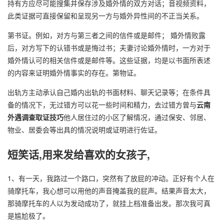
持有方应尽可能搜集并保存涉及婚外情的双方对话；音视频资料，
此类证据可直接保留和呈现另一方与婚外异性间的不正当关系。
第书证。例如，对方与第三者之间的信件或是邮件； 婚外情败露
后，对方写下的认错书或是悔过书；夫妻讨论婚外情时，一方对于
婚外情认可的相关信件或是邮件等。这些证据，均是以书面所表述
的内容来证明婚外情事实的存在。第物证。
出轨方主动承认自己婚内出轨的书面材料、聊天记录等；在条件具
备的情况下，无过错方可以花一些时间和精力，去过错方曾与
云南
外遇调查取证技巧
他人居住过的小区了解情况，通过保安、邻居、
物业、居委会等出具的情况说明或证明进行佐证。
短笑话,用来发给喜欢的女孩子,
1、有一天，我路过一个路口，突然有了放屁的冲动。正好有个人在
骑摩托车，我心想可以用他的声音掩盖我的屁声。结果声音太大，
那骑摩托车的人以为发动成功了，就挂上档准备出发。那次我可真
是尴尬极了。