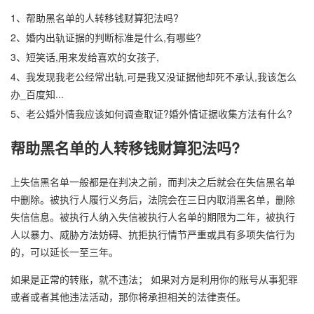
1、
帮助黑名单的人转移钱财算犯法吗?
2、
婚内出轨证据的判断标准是什么,有哪些?
3、
短笑话,用来发给喜欢的女孩子,
4、
我发现我老公经常出轨,可是我又没证据他却死不承认,我该怎么
办_百度知...
5、
老公婚外情我应该如何调查取证?婚外情证据收集方法有什么?
帮助黑名单的人转移钱财算犯法吗?
上失信黑名单一般都是在判决之前，而判决之后就会在失信黑名单
中删除。被执行人履行义务后，法院会在三日内取消黑名单，删除
失信信息。被执行人纳入失信被执行人名单的期限为二年，被执行
人以暴力、威胁方法妨碍、抗拒执行情节严重或具有多项失信行为
的，可以延长一至三年。
如果是正常的转账，就不违法； 如果对方是利用你的账号从事犯罪
或者或者其他违法活动，那你将承担相关的法律责任。