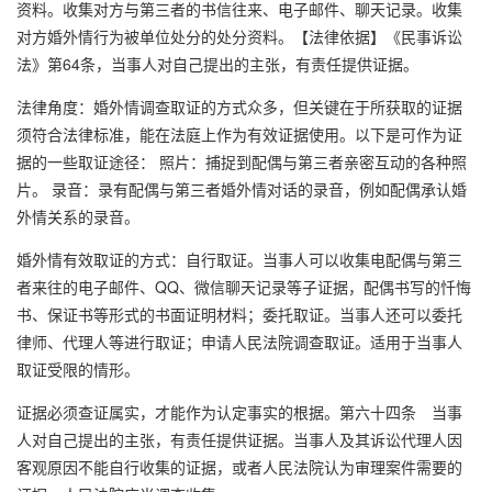
资料。收集对方与第三者的书信往来、电子邮件、聊天记录。收集
对方婚外情行为被单位处分的处分资料。【法律依据】《民事诉讼
法》第64条，当事人对自己提出的主张，有责任提供证据。
法律角度：婚外情调查取证的方式众多，但关键在于所获取的证据
须符合法律标准，能在法庭上作为有效证据使用。以下是可作为证
据的一些取证途径： 照片：捕捉到配偶与第三者亲密互动的各种照
片。 录音：录有配偶与第三者婚外情对话的录音，例如配偶承认婚
外情关系的录音。
婚外情有效取证的方式：自行取证。当事人可以收集电配偶与第三
者来往的电子邮件、QQ、微信聊天记录等子证据，配偶书写的忏悔
书、保证书等形式的书面证明材料；委托取证。当事人还可以委托
律师、代理人等进行取证；申请人民法院调查取证。适用于当事人
取证受限的情形。
证据必须查证属实，才能作为认定事实的根据。第六十四条 当事
人对自己提出的主张，有责任提供证据。当事人及其诉讼代理人因
客观原因不能自行收集的证据，或者人民法院认为审理案件需要的