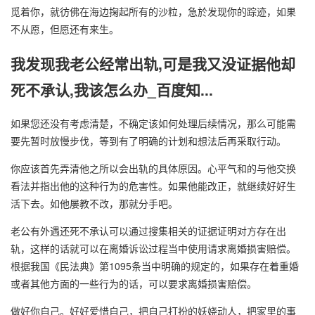
觅着你，就彷佛在海边掬起所有的沙粒，急於发现你的踪迹，如果
不从愿，但愿还有来生。
我发现我老公经常出轨,可是我又没证据他却
死不承认,我该怎么办_百度知...
如果您还没有考虑清楚，不确定该如何处理后续情况，那么可能需
要先暂时放慢步伐，等到有了明确的计划和想法后再采取行动。
你应该首先弄清他之所以会出轨的具体原因。心平气和的与他交换
看法并指出他的这种行为的危害性。如果他能改正，就继续好好生
活下去。如他屡教不改，那就分手吧。
老公有外遇还死不承认可以通过搜集相关的证据证明对方存在出
轨，这样的话就可以在离婚诉讼过程当中使用请求离婚损害赔偿。
根据我国《民法典》第1095条当中明确的规定的，如果存在着重婚
或者其他方面的一些行为的话，可以要求离婚损害赔偿。
做好你自己。好好爱惜自己，把自己打扮的妖娆动人，把家里的事